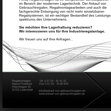
im Bereich der modernen Lagertechnik. Der Ankauf von
Gebrauchtregalen, Regalmontagearbeiten und auch die
fachgerechte Entsorgung von nicht mehr einsetzbaren
Regalsystemen, ist ein wichtiger Bestandteil des Leistungs
spektrums des Unternehmens.
Sie möchten Ihre Lagerhaltung reduzieren?
Wir interessieren uns für Ihre Industrieregalanlage.
Wir freuen uns auf Ihre Anfragen...
Regalmontagen
Tel. 0 57 25 - 91 41 15
Hauce Frederick
Fax 0 57 25 - 70 90 879
Obernhagen 31
31702 Lüdersfeld
info@ankauf-von-gebrauchtregalen.de
www.ankauf-von-gebrauchtregalen.de