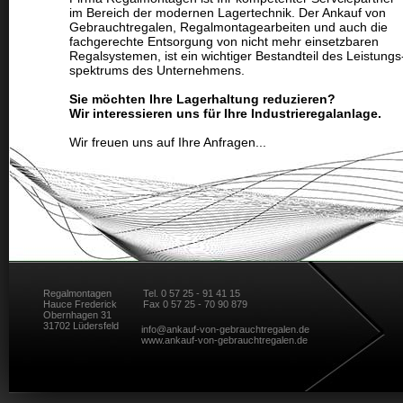
im Bereich der modernen Lagertechnik. Der Ankauf von
Gebrauchtregalen, Regalmontagearbeiten und auch die
fachgerechte Entsorgung von nicht mehr einsetzbaren
Regalsystemen, ist ein wichtiger Bestandteil des Leistungs
spektrums des Unternehmens.
Sie möchten Ihre Lagerhaltung reduzieren?
Wir interessieren uns für Ihre Industrieregalanlage.
Wir freuen uns auf Ihre Anfragen...
Regalmontagen
Tel. 0 57 25 - 91 41 15
Hauce Frederick
Fax 0 57 25 - 70 90 879
Obernhagen 31
31702 Lüdersfeld
info@ankauf-von-gebrauchtregalen.de
www.ankauf-von-gebrauchtregalen.de